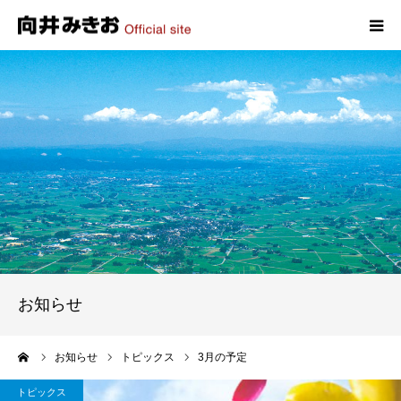
HOME
プロフィール
政策
活動報告
写真報告
お知らせ
お問い合わせ
ーム
お知らせ
トピックス
3月の予定
トピックス