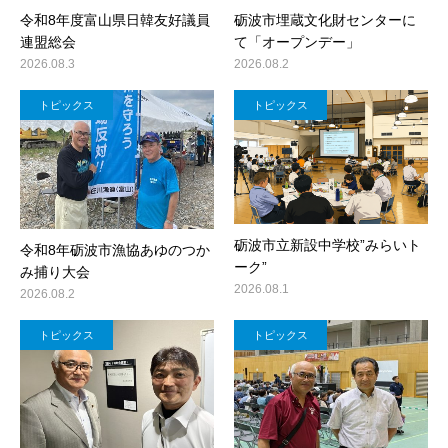
令和8年度富山県日韓友好議員
砺波市埋蔵文化財センターに
連盟総会
て「オープンデー」
2026.08.3
2026.08.2
トピックス
トピックス
砺波市立新設中学校”みらいト
令和8年砺波市漁協あゆのつか
ーク”
み捕り大会
2026.08.1
2026.08.2
トピックス
トピックス