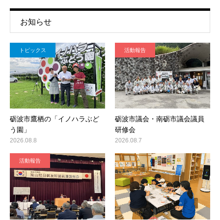
お知らせ
トピックス
活動報告
砺波市鷹栖の「イノハラぶど
砺波市議会・南砺市議会議員
う園」
研修会
2026.08.8
2026.08.7
活動報告