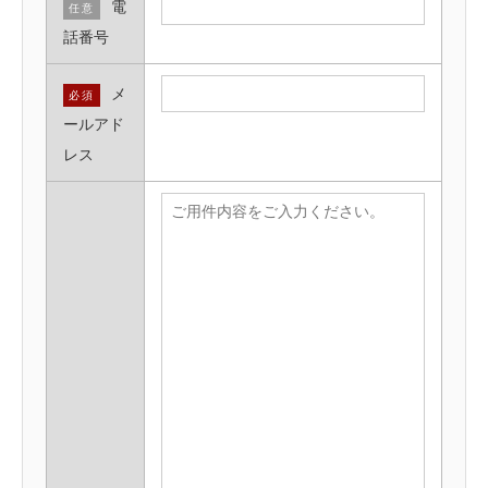
電
任意
話番号
メ
必須
ールアド
レス