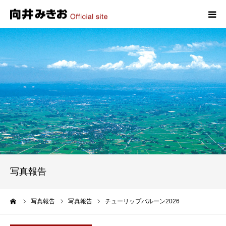
HOME
プロフィール
政策
活動報告
写真報告
写真報告
お問い合わせ
ーム
写真報告
写真報告
チューリップバルーン2026