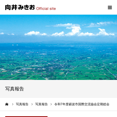
HOME
プロフィール
政策
活動報告
写真報告
写真報告
お問い合わせ
ーム
写真報告
写真報告
令和7年度砺波市国際交流協会定期総会