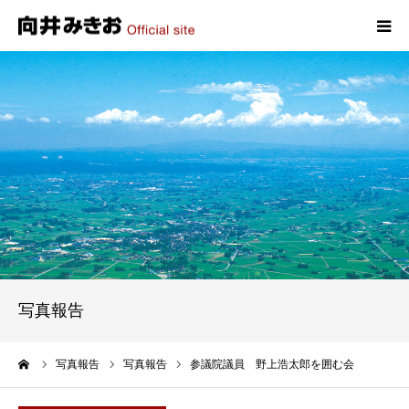
HOME
プロフィール
政策
活動報告
写真報告
写真報告
お問い合わせ
ーム
写真報告
写真報告
参議院議員 野上浩太郎を囲む会