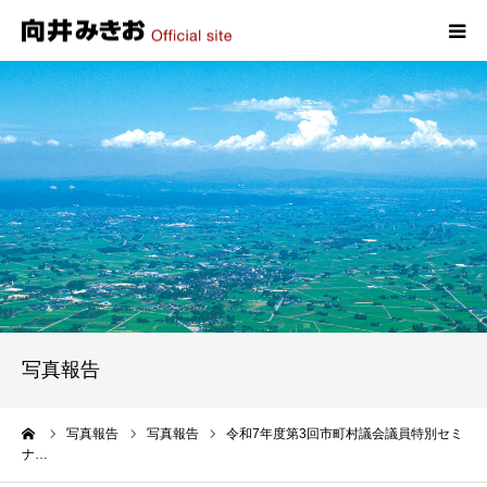
HOME
プロフィール
政策
活動報告
写真報告
写真報告
お問い合わせ
ーム
写真報告
写真報告
令和7年度第3回市町村議会議員特別セミ
ナ…