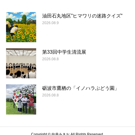
油田石丸地区”ヒマワリの迷路クイズ”
2026.08.9
第33回中学生清流展
2026.08.8
砺波市鷹栖の「イノハラぶどう園」
2026.08.8
Copyright © 向井みきお All Rights Reserved.