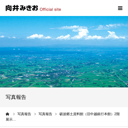
HOME
プロフィール
政策
活動報告
写真報告
写真報告
お問い合わせ
ーム
写真報告
写真報告
砺波郷土資料館（旧中越銀行本館）2階
展示…