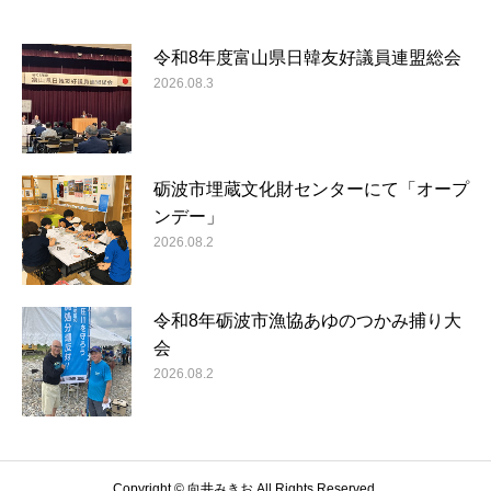
令和8年度富山県日韓友好議員連盟総会
2026.08.3
砺波市埋蔵文化財センターにて「オープ
ンデー」
2026.08.2
令和8年砺波市漁協あゆのつかみ捕り大
会
2026.08.2
Copyright © 向井みきお All Rights Reserved.