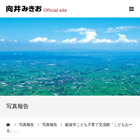
HOME
プロフィール
政策
活動報告
写真報告
写真報告
お問い合わせ
ーム
写真報告
写真報告
砺波市こども子育て交流館「こどもおー
る」…