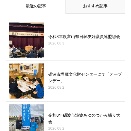
最近の記事
おすすめ記事
令和8年度富山県日韓友好議員連盟総会
2026.08.3
砺波市埋蔵文化財センターにて「オープ
ンデー」
2026.08.2
令和8年砺波市漁協あゆのつかみ捕り大
会
2026.08.2