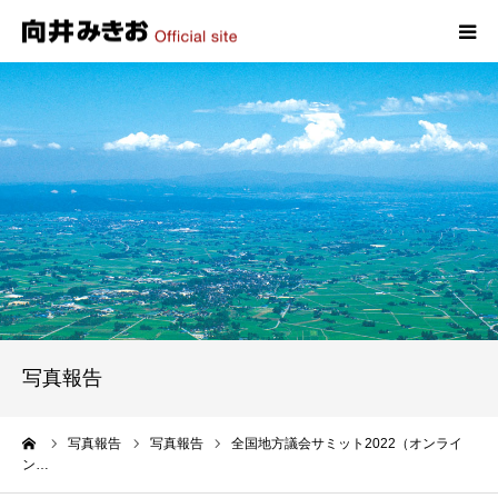
HOME
プロフィール
政策
活動報告
写真報告
写真報告
お問い合わせ
ーム
写真報告
写真報告
全国地方議会サミット2022（オンライ
ン…