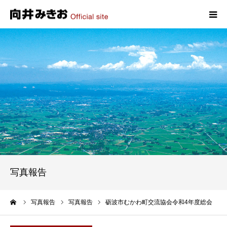
HOME
プロフィール
政策
活動報告
写真報告
写真報告
お問い合わせ
ーム
写真報告
写真報告
砺波市むかわ町交流協会令和4年度総会