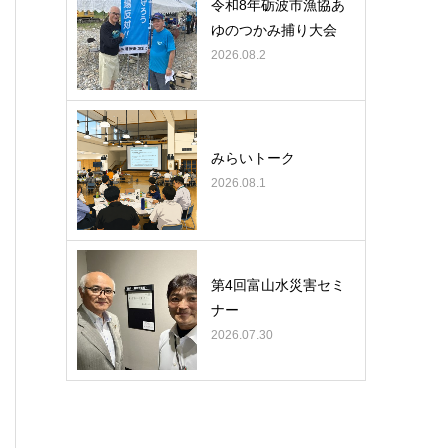
令和8年砺波市漁協あ
ゆのつかみ捕り大会
2026.08.2
みらいトーク
2026.08.1
第4回富山水災害セミ
ナー
2026.07.30