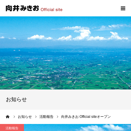
HOME
プロフィール
政策
活動報告
写真報告
お知らせ
お問い合わせ
ーム
お知らせ
活動報告
向井みきお Official siteオープン
活動報告