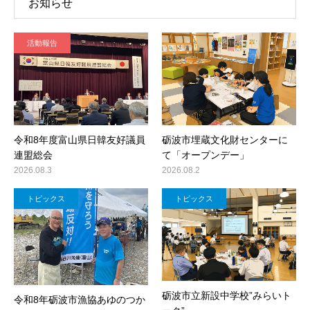
お知らせ
活動報告
令和8年度富山県日韓友好議員
砺波市埋蔵文化財センターに
連盟総会
て「オープンデー」
2026.08.3
2026.08.2
トピックス
トピックス
砺波市立新設中学校”みらいト
令和8年砺波市漁協あゆのつか