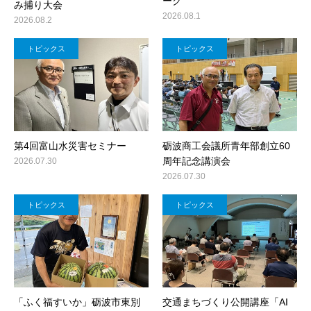
ーク”
み捕り大会
2026.08.1
2026.08.2
トピックス
トピックス
第4回富山水災害セミナー
砺波商工会議所青年部創立60
周年記念講演会
2026.07.30
2026.07.30
トピックス
トピックス
「ふく福すいか」砺波市東別
交通まちづくり公開講座「AI