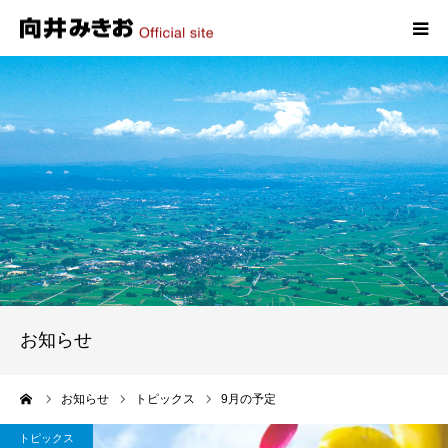
HOME
プロフィール
政策
活動報告
写真報告
お知らせ
お問い合わせ
ーム
お知らせ
トピックス
9月の予定
トピックス