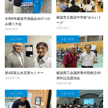
砺波市立新設中学校”みらいト
令和8年砺波市漁協あゆのつか
ーク”
み捕り大会
2026.08.1
2026.08.2
トピックス
トピックス
第4回富山水災害セミナー
砺波商工会議所青年部創立60
周年記念講演会
2026.07.30
2026.07.30
トピックス
トピックス