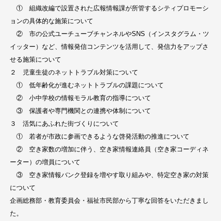
① 組織改編で設置された広報情報課が所管するシティプロモーシ
ョンの具体的な施策について
② 市の公式ユーチューブチャンネルやSNS（インスタグラム・ツ
イッター）など、情報発信コンテンツを活用して、発信力をアップさ
せる施策について
２ 児童生徒のネットトラブル対策について
① 低年齢化が進むネットトラブルの課題について
② 小中学校の情報モラル教育の指導について
③ 保護者や専門機関との連携や体制について
３ 活気にあふれた街づくりについて
① 若者が市政に参画できるような啓発活動の推進について
② 空き家数の増加に伴う、空き家情報連絡員（空き家コーディネ
ーター）の増員について
③ 空き家情報バンク登録を増やす取り組みや、特定空き家の対策
について
企画総務部・教育委員会・福祉市民部から丁寧な回答をいただきまし
た。