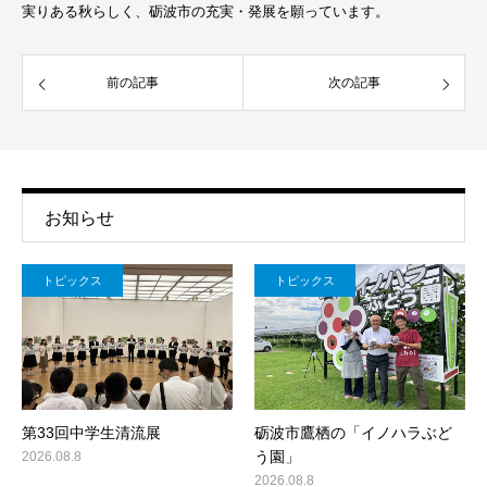
実りある秋らしく、砺波市の充実・発展を願っています。
前の記事
次の記事
お知らせ
トピックス
トピックス
第33回中学生清流展
砺波市鷹栖の「イノハラぶど
う園」
2026.08.8
2026.08.8