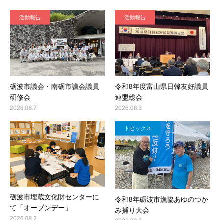
活動報告
活動報告
砺波市議会・南砺市議会議員
令和8年度富山県日韓友好議員
研修会
連盟総会
2026.08.7
2026.08.3
トピックス
砺波市埋蔵文化財センターに
令和8年砺波市漁協あゆのつか
て「オープンデー」
み捕り大会
2026.08.2