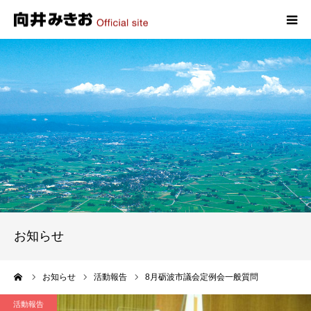
HOME
プロフィール
政策
活動報告
写真報告
お知らせ
お問い合わせ
ーム
お知らせ
活動報告
8月砺波市議会定例会一般質問
活動報告