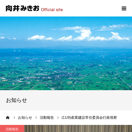
HOME
プロフィール
政策
活動報告
写真報告
お知らせ
お問い合わせ
ーム
お知らせ
活動報告
(11/9)産業建設常任委員会行政視察
活動報告