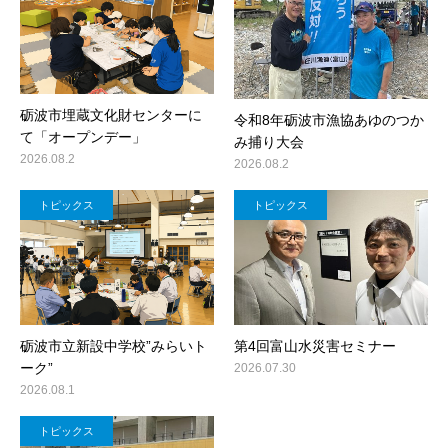
砺波市埋蔵文化財センターに
令和8年砺波市漁協あゆのつか
て「オープンデー」
み捕り大会
2026.08.2
2026.08.2
トピックス
トピックス
砺波市立新設中学校”みらいト
第4回富山水災害セミナー
ーク”
2026.07.30
2026.08.1
トピックス