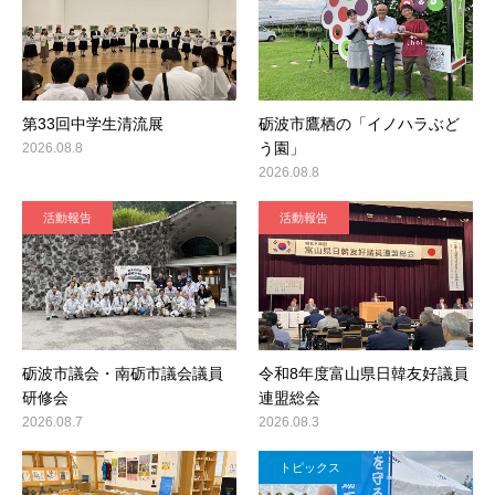
第33回中学生清流展
砺波市鷹栖の「イノハラぶど
う園」
2026.08.8
2026.08.8
活動報告
活動報告
砺波市議会・南砺市議会議員
令和8年度富山県日韓友好議員
研修会
連盟総会
2026.08.7
2026.08.3
トピックス