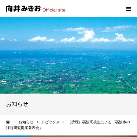
HOME
プロフィール
政策
活動報告
写真報告
お知らせ
お問い合わせ
ーム
お知らせ
トピックス
（傍聴）砺波高校生による「砺波市の
課題研究提案発表会」