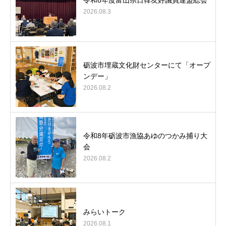
令和8年度富山県日韓友好議員連盟総会
2026.08.3
砺波市埋蔵文化財センターにて「オープ
ンデー」
2026.08.2
令和8年砺波市漁協あゆのつかみ捕り大
会
2026.08.2
みらいトーク
2026.08.1