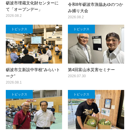
砺波市埋蔵文化財センターに
令和8年砺波市漁協あゆのつか
て「オープンデー」
み捕り大会
2026.08.2
2026.08.2
トピックス
トピックス
砺波市立新設中学校”みらいト
第4回富山水災害セミナー
ーク”
2026.07.30
2026.08.1
トピックス
トピックス