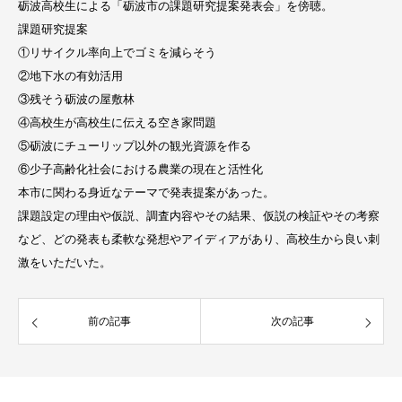
砺波高校生による「砺波市の課題研究提案発表会」を傍聴。
課題研究提案
①リサイクル率向上でゴミを減らそう
②地下水の有効活用
③残そう砺波の屋敷林
④高校生が高校生に伝える空き家問題
⑤砺波にチューリップ以外の観光資源を作る
⑥少子高齢化社会における農業の現在と活性化
本市に関わる身近なテーマで発表提案があった。
課題設定の理由や仮説、調査内容やその結果、仮説の検証やその考察
など、どの発表も柔軟な発想やアイディアがあり、高校生から良い刺
激をいただいた。
前の記事
次の記事