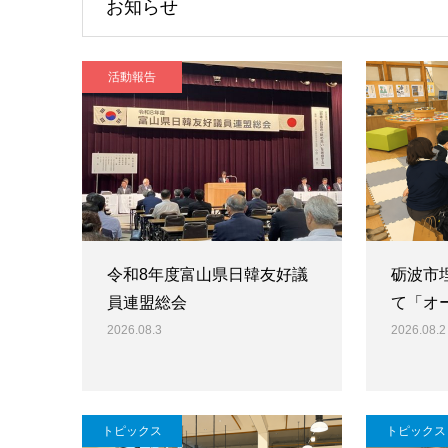
お知らせ
活動報告
令和8年度富山県日韓友好議
砺波市
員連盟総会
て「オ
2026.08.3
2026.08.2
トピックス
トピックス