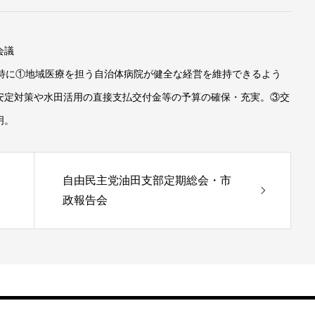
会議
、特に①地域医療を担う自治体病院が健全な経営を維持できるよう
安定対策や水田活用の直接支払交付金等の予算の確保・充実。③交
明。
自由民主党油田支部定期総会・市
政報告会