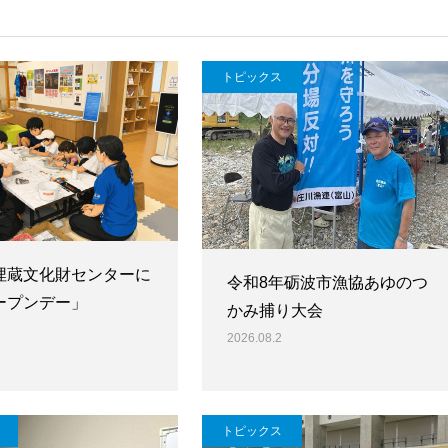
トピックス
埋蔵文化財センターに
令和8年砺波市漁協あゆのつ
ープンデー」
かみ捕り大会
2026.08.2
トピックス