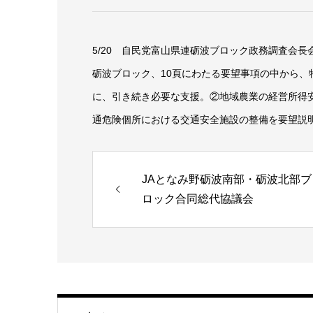
5/20 自民党富山県連砺波ブロック政務調査会長
砺波ブロック、10頁にわたる要望事項の中から
に、引き続き必要な支援。②地域農業の経営所得
通危険個所における交通安全施設の整備を要望説
JAとなみ野砺波南部・砺波北部ブ
ロック合同総代協議会