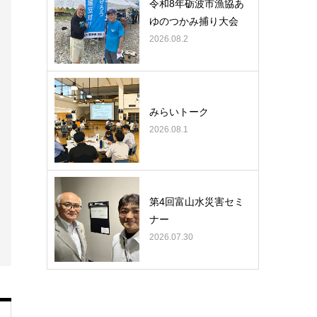
令和8年砺波市漁協あ
ゆのつかみ捕り大会
2026.08.2
みらいトーク
2026.08.1
第4回富山水災害セミ
ナー
2026.07.30