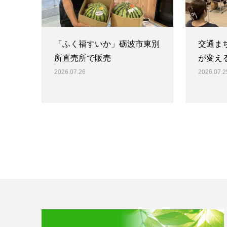
「ふく福すいか」砺波市東別
交通ま
所直売所で販売
が変え
2026.07.26
2026.07.2