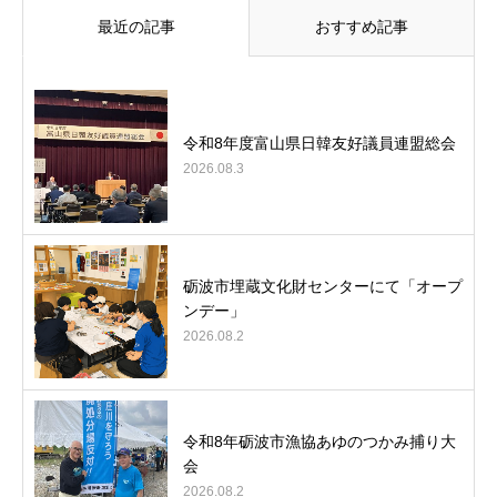
最近の記事
おすすめ記事
令和8年度富山県日韓友好議員連盟総会
2026.08.3
砺波市埋蔵文化財センターにて「オープ
ンデー」
2026.08.2
令和8年砺波市漁協あゆのつかみ捕り大
会
2026.08.2