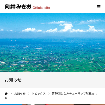
HOME
プロフィール
政策
活動報告
写真報告
お知らせ
お問い合わせ
ーム
お知らせ
トピックス
第20回となみチューリップ球根まつ
り