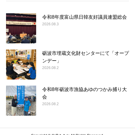
令和8年度富山県日韓友好議員連盟総会
2026.08.3
砺波市埋蔵文化財センターにて「オープ
ンデー」
2026.08.2
令和8年砺波市漁協あゆのつかみ捕り大
会
2026.08.2