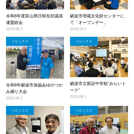
令和8年度富山県日韓友好議員
砺波市埋蔵文化財センターに
連盟総会
て「オープンデー」
2026.08.3
2026.08.2
トピックス
トピックス
砺波市立新設中学校”みらいト
令和8年砺波市漁協あゆのつか
ーク”
み捕り大会
2026.08.1
2026.08.2
トピックス
トピックス