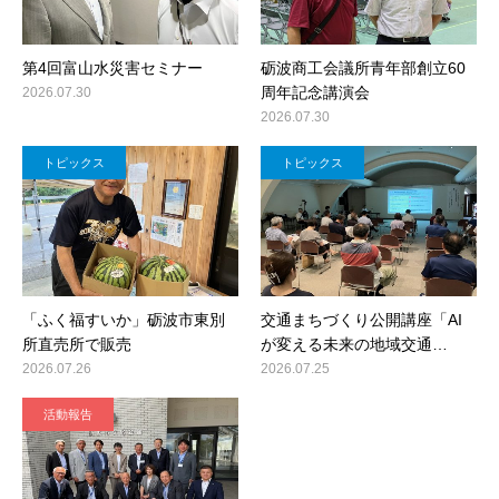
第4回富山水災害セミナー
砺波商工会議所青年部創立60
周年記念講演会
2026.07.30
2026.07.30
トピックス
トピックス
「ふく福すいか」砺波市東別
交通まちづくり公開講座「AI
所直売所で販売
が変える未来の地域交通…
2026.07.26
2026.07.25
活動報告