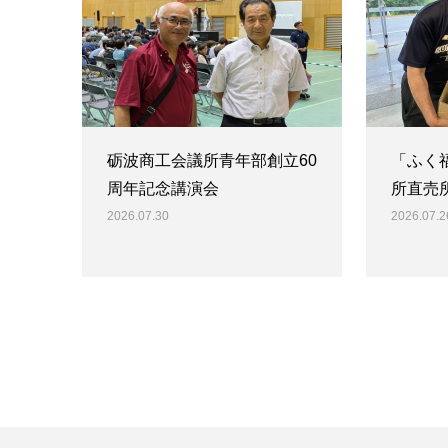
砺波商工会議所青年部創立60
「ふく
周年記念講演会
所直売
2026.07.30
2026.07.2