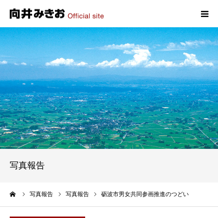
HOME
プロフィール
政策
活動報告
写真報告
写真報告
お問い合わせ
ーム
写真報告
写真報告
砺波市男女共同参画推進のつどい