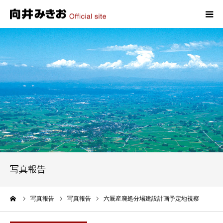
HOME
プロフィール
政策
活動報告
写真報告
写真報告
お問い合わせ
ーム
写真報告
写真報告
六厩産廃処分場建設計画予定地視察