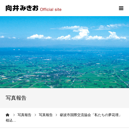
HOME
プロフィール
政策
活動報告
写真報告
写真報告
お問い合わせ
ーム
写真報告
写真報告
砺波市国際交流協会「私たちの夢花壇」
植込…