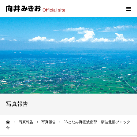
HOME
プロフィール
政策
活動報告
写真報告
写真報告
お問い合わせ
ーム
写真報告
写真報告
JAとなみ野砺波南部・砺波北部ブロック
合…