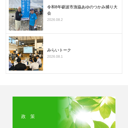
令和8年砺波市漁協あゆのつかみ捕り大
会
2026.08.2
みらいトーク
2026.08.1
政 策