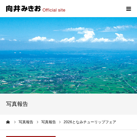
HOME
プロフィール
政策
活動報告
写真報告
写真報告
お問い合わせ
ーム
写真報告
写真報告
2026となみチューリップフェア