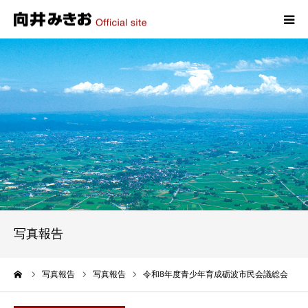
HOME
プロフィール
政策
活動報告
写真報告
写真報告
お問い合わせ
ーム
写真報告
写真報告
令和8年度青少年育成砺波市民会議総会