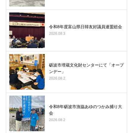
令和8年度富山県日韓友好議員連盟総会
2026.08.3
砺波市埋蔵文化財センターにて「オープ
ンデー」
2026.08.2
令和8年砺波市漁協あゆのつかみ捕り大
会
2026.08.2