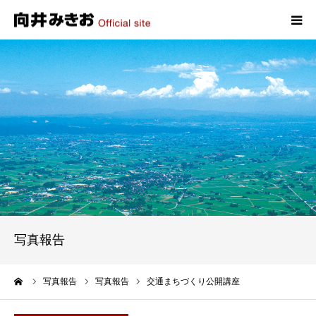
HOME
プロフィール
政策
活動報告
写真報告
写真報告
お問い合わせ
ーム
写真報告
写真報告
交通まちづくり公開講座