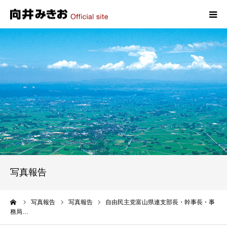
HOME
プロフィール
政策
活動報告
写真報告
写真報告
お問い合わせ
ーム
写真報告
写真報告
自由民主党富山県連支部長・幹事長・事
務局…