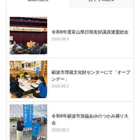
令和8年度富山県日韓友好議員連盟総会
2026.08.3
砺波市埋蔵文化財センターにて「オープ
ンデー」
2026.08.2
令和8年砺波市漁協あゆのつかみ捕り大
会
2026.08.2