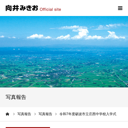
HOME
プロフィール
政策
活動報告
写真報告
写真報告
お問い合わせ
ーム
写真報告
写真報告
令和7年度砺波市立庄西中学校入学式