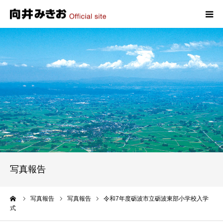
HOME
プロフィール
政策
活動報告
写真報告
写真報告
お問い合わせ
ーム
写真報告
写真報告
令和7年度砺波市立砺波東部小学校入学
式