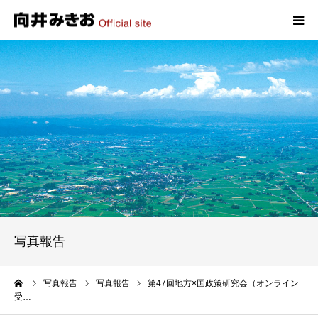
HOME
プロフィール
政策
活動報告
写真報告
写真報告
お問い合わせ
ーム
写真報告
写真報告
第47回地方×国政策研究会（オンライン
受…