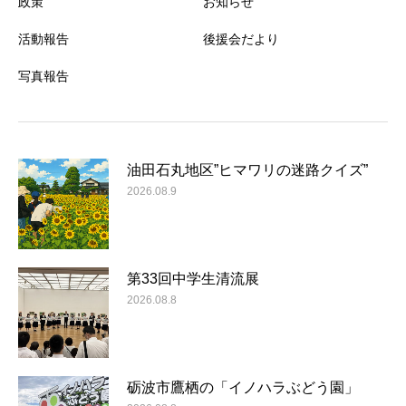
政策
お知らせ
活動報告
後援会だより
写真報告
油田石丸地区”ヒマワリの迷路クイズ”
2026.08.9
第33回中学生清流展
2026.08.8
砺波市鷹栖の「イノハラぶどう園」