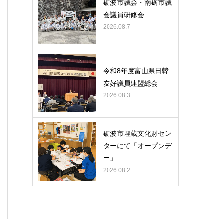
砺波市議会・南砺市議
会議員研修会
2026.08.7
令和8年度富山県日韓
友好議員連盟総会
2026.08.3
砺波市埋蔵文化財セン
ターにて「オープンデ
ー」
2026.08.2