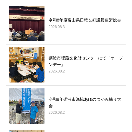
令和8年度富山県日韓友好議員連盟総会
2026.08.3
砺波市埋蔵文化財センターにて「オープ
ンデー」
2026.08.2
令和8年砺波市漁協あゆのつかみ捕り大
会
2026.08.2