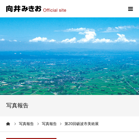
HOME
プロフィール
政策
活動報告
写真報告
写真報告
お問い合わせ
ーム
写真報告
写真報告
第20回砺波市美術展