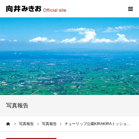
HOME
プロフィール
政策
活動報告
写真報告
写真報告
お問い合わせ
ーム
写真報告
写真報告
チューリップ公園KIRAKIRAミッショ…