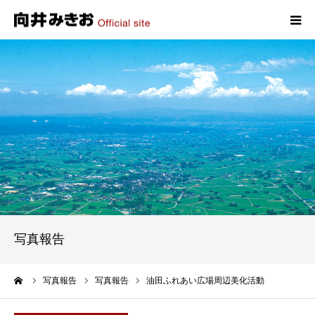
HOME
プロフィール
政策
活動報告
写真報告
写真報告
お問い合わせ
ーム
写真報告
写真報告
油田ふれあい広場周辺美化活動