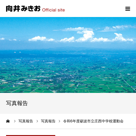
HOME
プロフィール
政策
活動報告
写真報告
写真報告
お問い合わせ
ーム
写真報告
写真報告
令和6年度砺波市立庄西中学校運動会