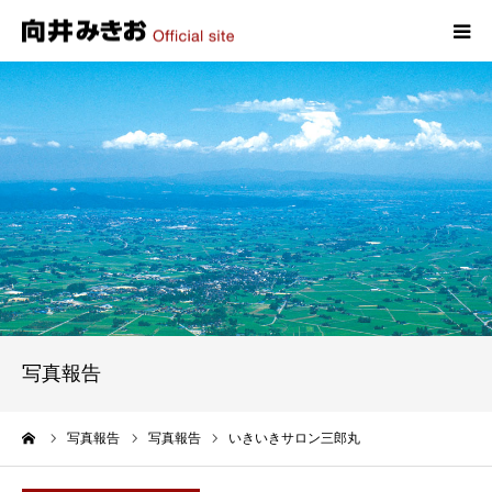
HOME
プロフィール
政策
活動報告
写真報告
写真報告
お問い合わせ
ーム
写真報告
写真報告
いきいきサロン三郎丸