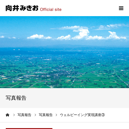
HOME
プロフィール
政策
活動報告
写真報告
写真報告
お問い合わせ
ーム
写真報告
写真報告
ウェルビーイング実現講座③