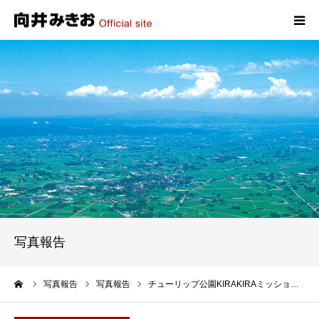
HOME
プロフィール
政策
活動報告
写真報告
写真報告
お問い合わせ
ーム
写真報告
写真報告
チューリップ公園KIRAKIRAミッショ…