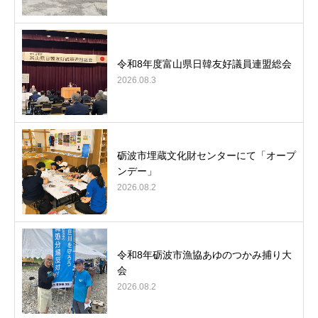
令和8年度富山県日韓友好議員連盟総会
2026.08.3
砺波市埋蔵文化財センターにて「オープ
ンデー」
2026.08.2
令和8年砺波市漁協あゆのつかみ捕り大
会
2026.08.2