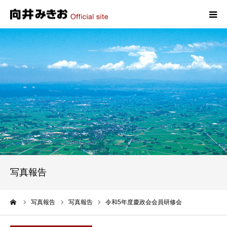
HOME
プロフィール
政策
活動報告
写真報告
写真報告
お問い合わせ
ーム
写真報告
写真報告
令和5年度慶政会会員研修会