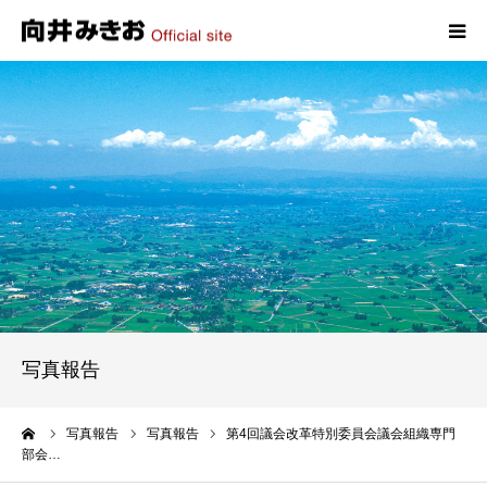
HOME
プロフィール
政策
活動報告
写真報告
写真報告
お問い合わせ
ーム
写真報告
写真報告
第4回議会改革特別委員会議会組織専門
部会…