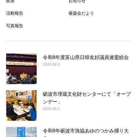
政策
お知らせ
活動報告
後援会だより
写真報告
令和8年度富山県日韓友好議員連盟総会
2026.08.3
砺波市埋蔵文化財センターにて「オープ
ンデー」
2026.08.2
令和8年砺波市漁協あゆのつかみ捕り大