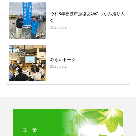
令和8年砺波市漁協あゆのつかみ捕り大
会
2026.08.2
みらいトーク
2026.08.1
政 策