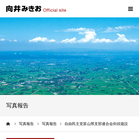
HOME
プロフィール
政策
活動報告
写真報告
写真報告
お問い合わせ
ーム
写真報告
写真報告
自由民主党富山県支部連合会街頭遊説