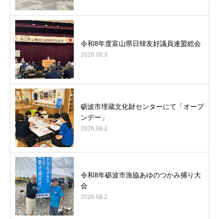
令和8年度富山県日韓友好議員連盟総会
2026.08.3
砺波市埋蔵文化財センターにて「オープ
ンデー」
2026.08.2
令和8年砺波市漁協あゆのつかみ捕り大
会
2026.08.2