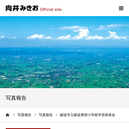
HOME
プロフィール
政策
活動報告
写真報告
写真報告
お問い合わせ
ーム
写真報告
写真報告
砺波市立砺波東部小学校学習発表会