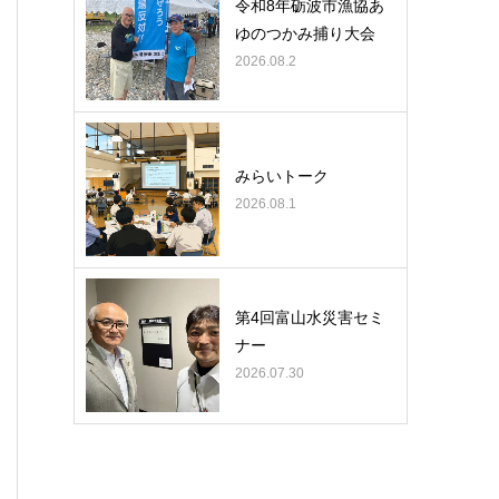
令和8年砺波市漁協あ
ゆのつかみ捕り大会
2026.08.2
みらいトーク
2026.08.1
第4回富山水災害セミ
ナー
2026.07.30