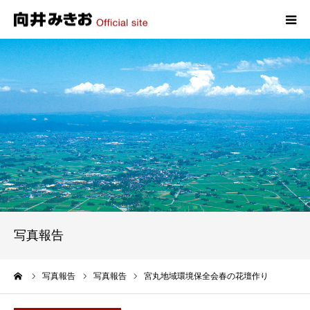
HOME
プロフィール
政策
活動報告
写真報告
写真報告
お問い合わせ
ーム
写真報告
写真報告
宮丸地域環境保全会春の花壇作り