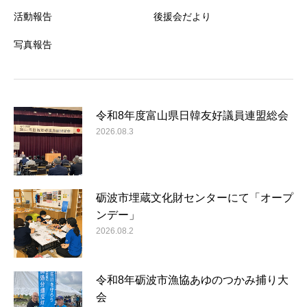
活動報告
後援会だより
写真報告
令和8年度富山県日韓友好議員連盟総会
2026.08.3
砺波市埋蔵文化財センターにて「オープ
ンデー」
2026.08.2
令和8年砺波市漁協あゆのつかみ捕り大
会