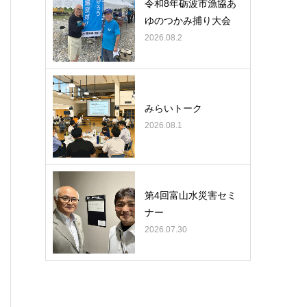
令和8年砺波市漁協あ
ゆのつかみ捕り大会
2026.08.2
みらいトーク
2026.08.1
第4回富山水災害セミ
ナー
2026.07.30