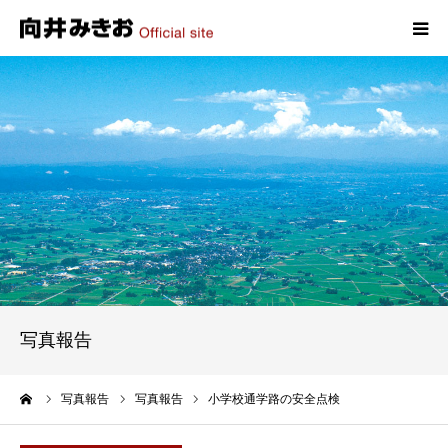
HOME
プロフィール
政策
活動報告
写真報告
写真報告
お問い合わせ
ーム
写真報告
写真報告
小学校通学路の安全点検