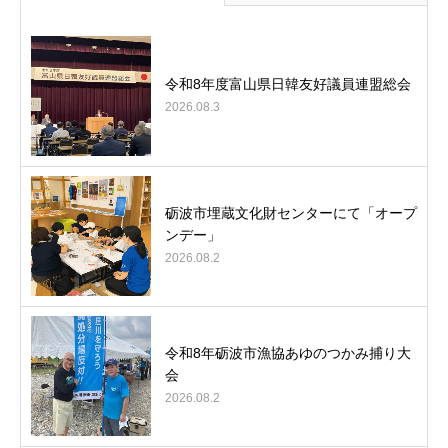
令和8年度富山県日韓友好議員連盟総会
2026.08.3
砺波市埋蔵文化財センターにて「オープ
ンデー」
2026.08.2
令和8年砺波市漁協あゆのつかみ捕り大
会
2026.08.2