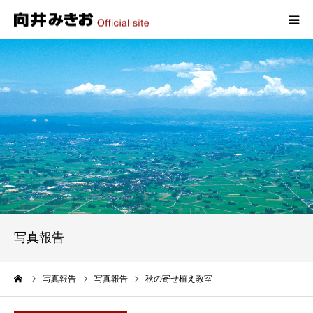
HOME
プロフィール
政策
活動報告
写真報告
写真報告
お問い合わせ
ーム
写真報告
写真報告
秋の寄せ植え教室