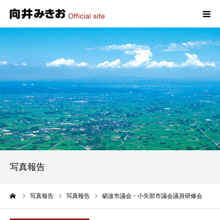
HOME
プロフィール
政策
活動報告
写真報告
写真報告
お問い合わせ
ーム
写真報告
写真報告
砺波市議会・小矢部市議会議員研修会