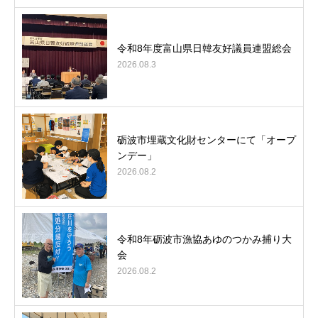
令和8年度富山県日韓友好議員連盟総会
2026.08.3
砺波市埋蔵文化財センターにて「オープ
ンデー」
2026.08.2
令和8年砺波市漁協あゆのつかみ捕り大
会
2026.08.2