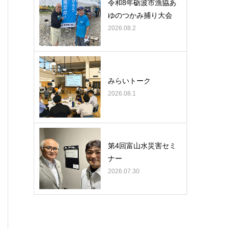
令和8年砺波市漁協あ
ゆのつかみ捕り大会
2026.08.2
みらいトーク
2026.08.1
第4回富山水災害セミ
ナー
2026.07.30