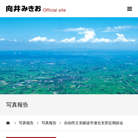
HOME
プロフィール
政策
活動報告
写真報告
写真報告
お問い合わせ
ーム
写真報告
写真報告
自由民主党砺波市連合支部定期総会